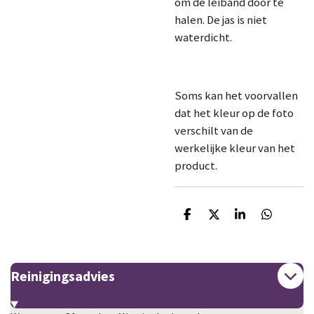
om de leiband door te
halen. De jas is niet
waterdicht.
Soms kan het voorvallen
dat het kleur op de foto
verschilt van de
werkelijke kleur van het
product.
D
D
S
D
e
e
h
e
l
e
a
l
e
l
r
e
n
e
n
Reinigingsadvies