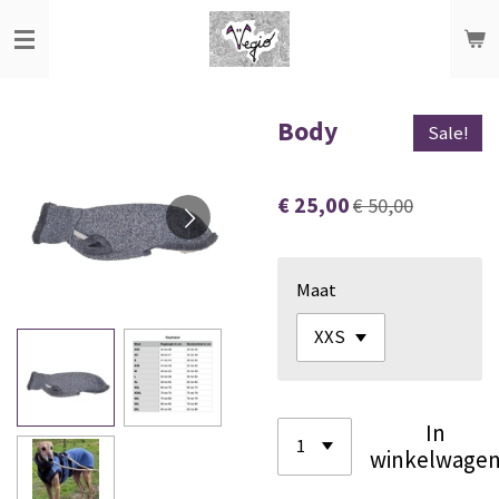
Ga
direct
naar
de
Body
Sale!
hoofdinhoud
€ 25,00
€ 50,00
Maat
In
winkelwage