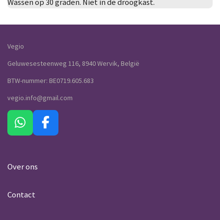
Wassen op 30 graden. Niet in de droogkast.
Vegio
Geluwesesteenweg 116, 8940 Wervik, België
BTW-nummer: BE0719.605.683
vegio.info@gmail.com
W
F
h
a
a
c
t
e
Over ons
s
b
A
o
Contact
p
o
p
k