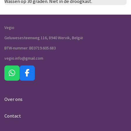
Wassen op 30 graden. Niet in de droogkast.
Vegio
Geluwesesteenweg 116, 8940 Wervik, België
BTW-nummer: BE0719.605.683
vegio.info@gmail.com
W
F
h
a
a
c
t
e
Over ons
s
b
A
o
Contact
p
o
p
k