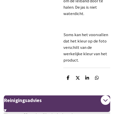
om de leiband door te
halen. De jas is niet
waterdicht.
Soms kan het voorvallen
dat het kleur op de foto
verschilt van de
werkelijke kleur van het
product.
D
D
S
D
e
e
h
e
l
e
a
l
e
l
r
e
n
e
n
Reinigingsadvies