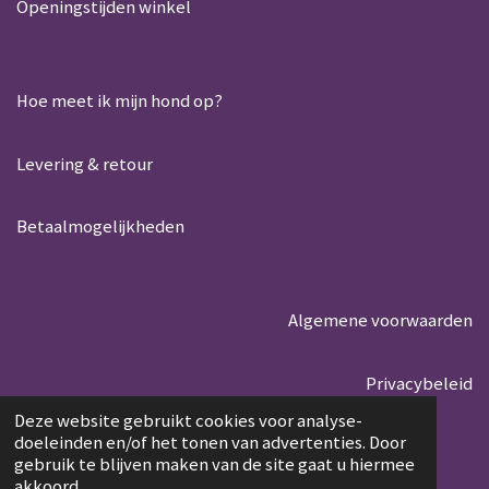
Openingstijden winkel
Hoe meet ik mijn hond op?
Levering & retour
Betaalmogelijkheden
Algemene voorwaarden
Privacybeleid
© 2020 - 2026 Vegio
Deze website gebruikt cookies voor analyse-
doeleinden en/of het tonen van advertenties. Door
Powered by
JouwWeb
gebruik te blijven maken van de site gaat u hiermee
akkoord.