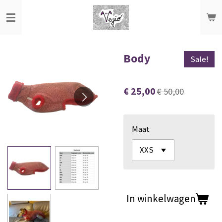
Ga
direct
naar
de
Body
Sale!
hoofdinhoud
€ 25,00
€ 50,00
Maat
In winkelwagen