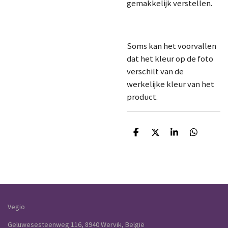
gemakkelijk verstellen.
Soms kan het voorvallen
dat het kleur op de foto
verschilt van de
werkelijke kleur van het
product.
D
D
S
D
e
e
h
e
l
e
a
l
e
l
r
e
n
e
n
Vegio
Geluwesesteenweg 116, 8940 Wervik, België