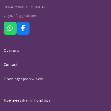
BTW-nummer: BE0719.605.683
vegio.info@gmail.com
W
F
h
a
a
c
t
e
Over ons
s
b
A
o
Contact
p
o
p
k
Openingstijden winkel
Hoe meet ik mijn hond op?