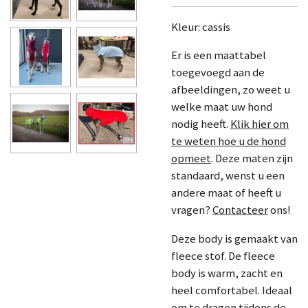
Kleur: cassis
Er is een maattabel
toegevoegd aan de
afbeeldingen, zo weet u
welke maat uw hond
nodig heeft.
Klik hier om
te weten hoe u de hond
opmeet
. Deze maten zijn
standaard, wenst u een
andere maat of heeft u
vragen?
Contacteer
ons!
Deze body is gemaakt van
fleece stof. De fleece
body is warm, zacht en
heel comfortabel. Ideaal
om te dragen tijdens de