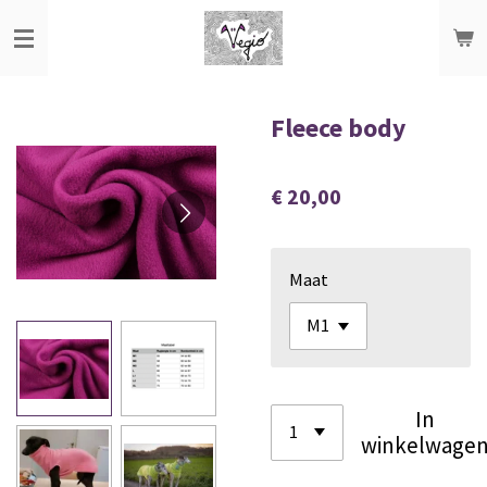
Ga
direct
naar
de
Fleece body
hoofdinhoud
€ 20,00
Maat
In
winkelwage