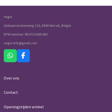
Vegio
Geluwesesteenweg 116, 8940 Wervik, België
BTW-nummer: BE0719.605.683
vegio.info@gmail.com
W
F
h
a
a
c
t
e
Over ons
s
b
A
o
Contact
p
o
p
k
Openingstijden winkel