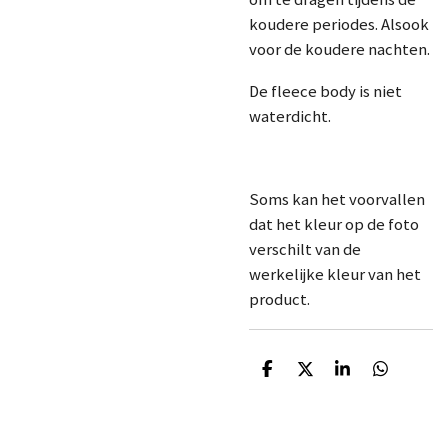
koudere periodes. Alsook
voor de koudere nachten.
De fleece body is niet
waterdicht.
Soms kan het voorvallen
dat het kleur op de foto
verschilt van de
werkelijke kleur van het
product.
D
D
S
D
e
e
h
e
l
e
a
l
e
l
r
e
n
e
n