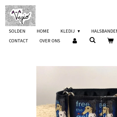
Ga
direct
naar
de
SOLDEN
HOME
KLEDIJ
HALSBAND
hoofdinhoud
CONTACT
OVER ONS