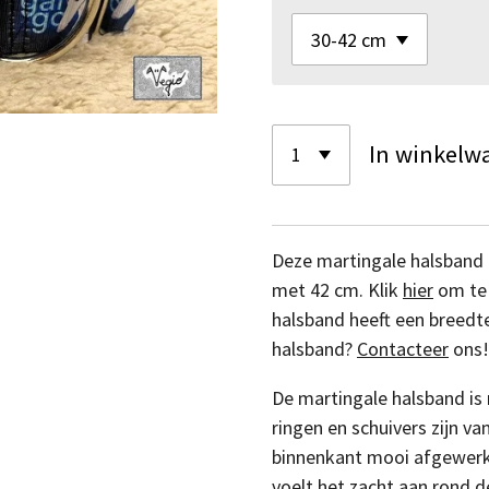
In winkelw
Deze martingale halsband 
met 42 cm. Klik
hier
om te 
halsband heeft een breedt
halsband?
Contacteer
ons!
De martingale halsband is
ringen en schuivers zijn va
binnenkant mooi afgewerkt 
voelt het zacht aan rond 