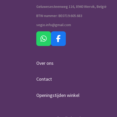
Geluwesesteenweg 116, 8940 Wervik, België
BTW-nummer: BE0719.605.683
vegio.info@gmail.com
W
F
h
a
a
c
t
e
Over ons
s
b
A
o
Contact
p
o
p
k
Openingstijden winkel