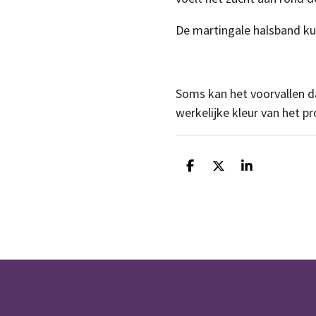
De martingale halsband kun
Soms kan het voorvallen da
werkelijke kleur van het p
D
D
S
e
e
h
l
e
a
e
l
r
n
e