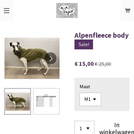
Ga
direct
naar
de
Alpenfleece body
hoofdinhoud
Sale!
€ 15,00
€ 25,00
Maat
In
winkelwage