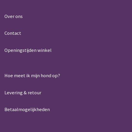
h
a
a
c
t
e
Over ons
s
b
A
o
Contact
p
o
p
k
Openingstijden winkel
Hoe meet ik mijn hond op?
Levering & retour
Betaalmogelijkheden