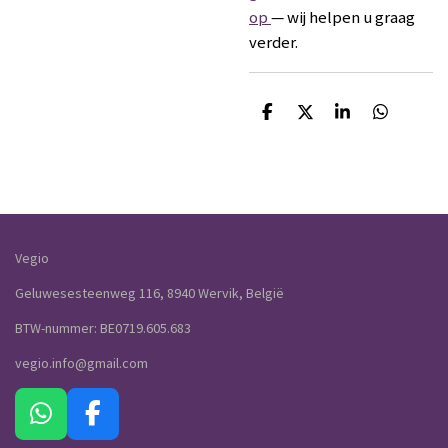
op
— wij helpen u graag
verder.
D
D
S
D
e
e
h
e
l
e
a
l
e
l
r
e
n
e
n
Vegio
Geluwesesteenweg 116, 8940 Wervik, België
BTW-nummer: BE0719.605.683
vegio.info@gmail.com
W
F