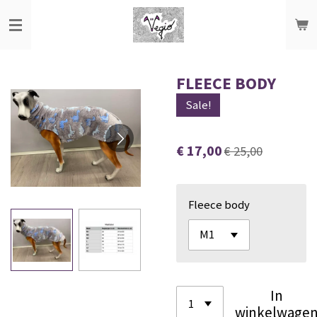
Ga
direct
naar
de
FLEECE BODY
hoofdinhoud
Sale!
€ 17,00
€ 25,00
Fleece body
In
winkelwage