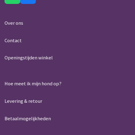
h
a
a
c
t
e
Over ons
s
b
A
o
Contact
p
o
p
k
Openingstijden winkel
Hoe meet ik mijn hond op?
Levering & retour
Betaalmogelijkheden