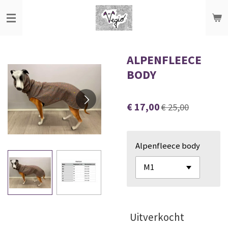
Ga
direct
naar
de
ALPENFLEECE
hoofdinhoud
BODY
€ 17,00
€ 25,00
Alpenfleece body
Uitverkocht