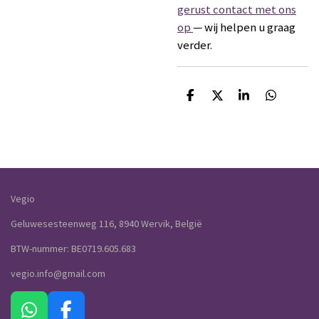
gerust contact met ons
op
— wij helpen u graag
verder.
D
D
S
D
e
e
h
e
l
e
a
l
e
l
r
e
n
e
n
Vegio
Geluwesesteenweg 116, 8940 Wervik, België
BTW-nummer: BE0719.605.683
vegio.info@gmail.com
W
F