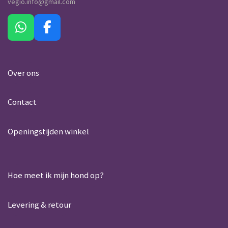
vegio.info@gmail.com
W
F
h
a
a
c
t
e
Over ons
s
b
A
o
Contact
p
o
p
k
Openingstijden winkel
Hoe meet ik mijn hond op?
Levering & retour