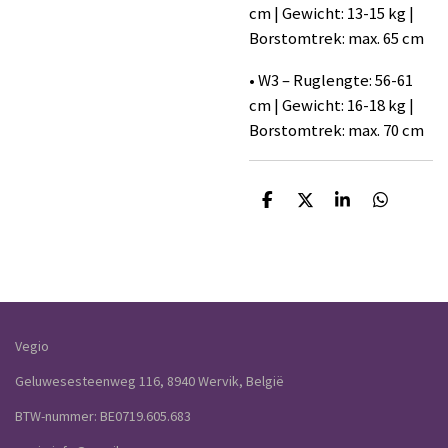
cm | Gewicht: 13-15 kg |
Borstomtrek: max. 65 cm
• W3 – Ruglengte: 56-61
cm | Gewicht: 16-18 kg |
Borstomtrek: max. 70 cm
D
D
S
D
e
e
h
e
l
e
a
l
e
l
r
e
n
e
n
Vegio
Geluwesesteenweg 116, 8940 Wervik, België
BTW-nummer: BE0719.605.683