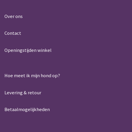
h
a
a
c
t
e
Over ons
s
b
A
o
Contact
p
o
p
k
Openingstijden winkel
Hoe meet ik mijn hond op?
Levering & retour
Betaalmogelijkheden