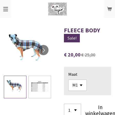
Ga
direct
naar
de
FLEECE BODY
hoofdinhoud
Sale!
€ 20,00
€ 25,00
Maat
In
winkelwage