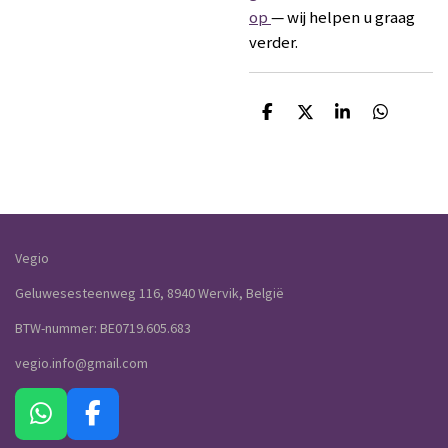
op
— wij helpen u graag
verder.
D
D
S
D
e
e
h
e
l
e
a
l
e
l
r
e
n
e
n
Vegio
Geluwesesteenweg 116, 8940 Wervik, België
BTW-nummer: BE0719.605.683
vegio.info@gmail.com
W
F