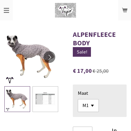
Ga
direct
naar
de
ALPENFLEECE
hoofdinhoud
BODY
Sale!
€ 17,00
€ 25,00
Maat
In