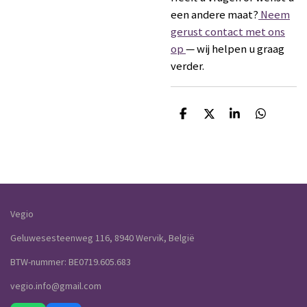
een andere maat?
Neem
gerust contact met ons
op
— wij helpen u graag
verder.
D
D
S
D
e
e
h
e
l
e
a
l
e
l
r
e
n
e
n
Vegio
Geluwesesteenweg 116, 8940 Wervik, België
BTW-nummer: BE0719.605.683
vegio.info@gmail.com