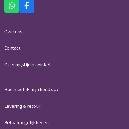
W
F
h
a
a
c
t
e
Over ons
s
b
A
o
Contact
p
o
p
k
Openingstijden winkel
Hoe meet ik mijn hond op?
Levering & retour
Betaalmogelijkheden