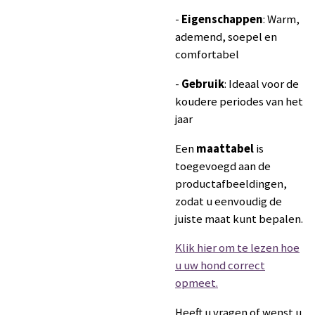
-
Eigenschappen
: Warm,
ademend, soepel en
comfortabel
-
Gebruik
: Ideaal voor de
koudere periodes van het
jaar
Een
maattabel
is
toegevoegd aan de
productafbeeldingen,
zodat u eenvoudig de
juiste maat kunt bepalen.
Klik hier om te lezen hoe
u uw hond correct
opmeet.
Heeft u vragen of wenst u