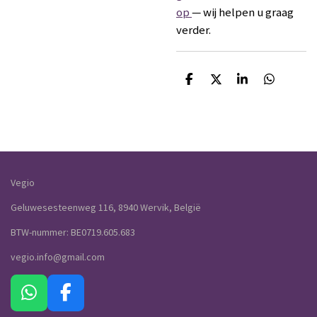
op
— wij helpen u graag
verder.
D
D
S
D
e
e
h
e
l
e
a
l
e
l
r
e
n
e
n
Vegio
Geluwesesteenweg 116, 8940 Wervik, België
BTW-nummer: BE0719.605.683
vegio.info@gmail.com
W
F