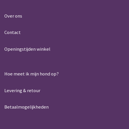
h
a
a
c
t
e
Over ons
s
b
A
o
Contact
p
o
p
k
Openingstijden winkel
Hoe meet ik mijn hond op?
Levering & retour
Betaalmogelijkheden