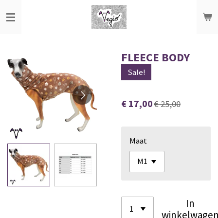
Ga
direct
naar
de
FLEECE BODY
hoofdinhoud
Sale!
€ 17,00
€ 25,00
Maat
In
winkelwage