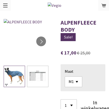
Ga
direct
naar
ALPENFLEECE
de
BODY
hoofdinhoud
Sale!
€ 17,00
€ 25,00
Maat
In
winkelwage