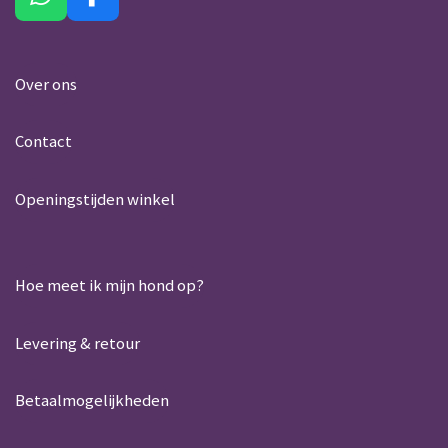
W
F
h
a
a
c
t
e
Over ons
s
b
A
o
Contact
p
o
p
k
Openingstijden winkel
Hoe meet ik mijn hond op?
Levering & retour
Betaalmogelijkheden