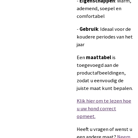
-
Eigenschappen
: Warm,
ademend, soepel en
comfortabel
-
Gebruik
: Ideaal voor de
koudere periodes van het
jaar
Een
maattabel
is
toegevoegd aan de
productafbeeldingen,
zodat u eenvoudig de
juiste maat kunt bepalen.
Klik hier om te lezen hoe
u uw hond correct
opmeet.
Heeft u vragen of wenst u
een andere maat?
Neem