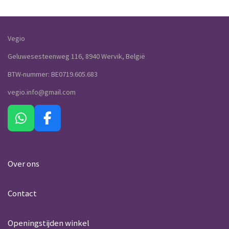
n
e
n
Vegio
Geluwesesteenweg 116, 8940 Wervik, België
BTW-nummer: BE0719.605.683
vegio.info@gmail.com
W
F
h
a
a
c
t
e
Over ons
s
b
A
o
Contact
p
o
p
k
Openingstijden winkel