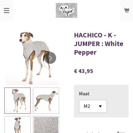
Ga
direct
naar
de
HACHICO - K -
hoofdinhoud
JUMPER : White
Pepper
€ 43,95
Maat