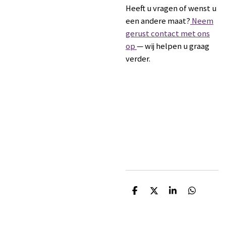
Heeft u vragen of wenst u
een andere maat?
Neem
gerust contact met ons
op
— wij helpen u graag
verder.
D
D
S
D
e
e
h
e
l
e
a
l
e
l
r
e