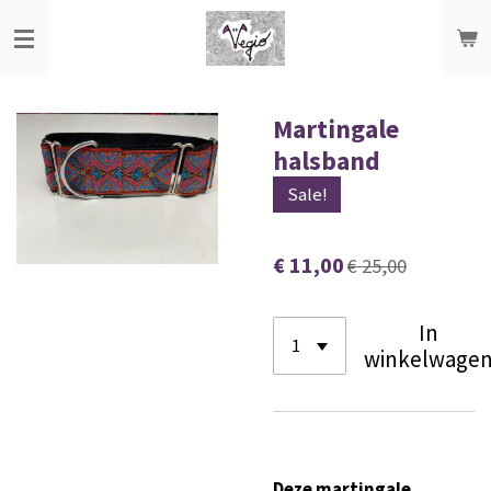
Ga
direct
naar
de
Martingale
hoofdinhoud
halsband
Sale!
€ 11,00
€ 25,00
In
winkelwage
Deze martingale