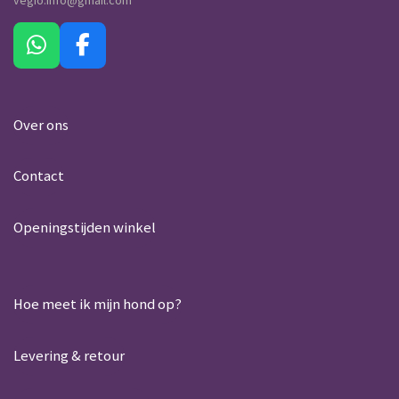
W
F
h
a
a
c
t
e
Over ons
s
b
A
o
Contact
p
o
p
k
Openingstijden winkel
Hoe meet ik mijn hond op?
Levering & retour