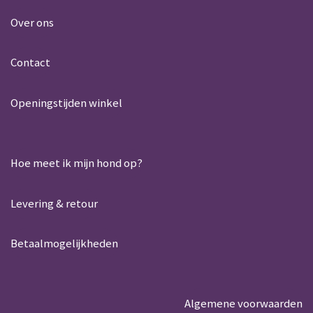
a
c
t
e
Over ons
s
b
A
o
Contact
p
o
p
k
Openingstijden winkel
Hoe meet ik mijn hond op?
Levering & retour
Betaalmogelijkheden
Algemene voorwaarden