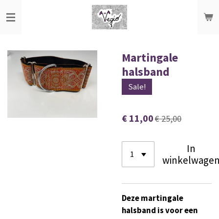
Ga
direct
naar
de
Martingale
hoofdinhoud
halsband
Sale!
€ 11,00
€ 25,00
In
winkelwage
Deze martingale
halsband is voor een