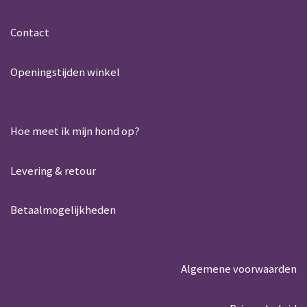
s
b
A
o
Contact
p
o
p
k
Openingstijden winkel
Hoe meet ik mijn hond op?
Levering & retour
Betaalmogelijkheden
Algemene voorwaarden