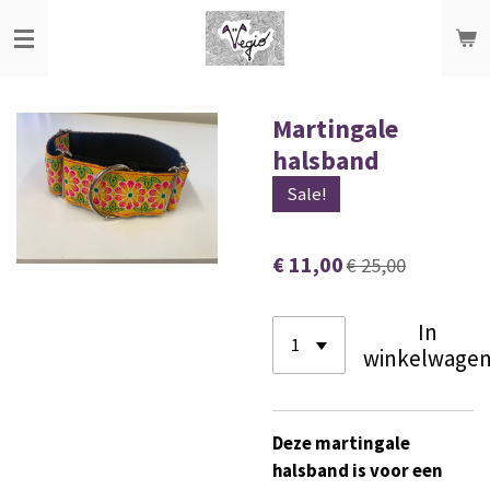
Ga
direct
naar
de
Martingale
hoofdinhoud
halsband
Sale!
€ 11,00
€ 25,00
In
winkelwage
Deze martingale
halsband is voor een